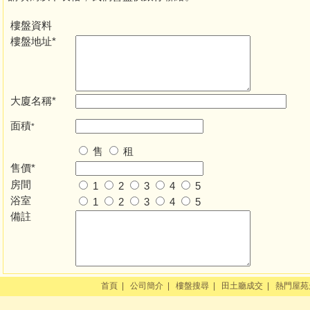
樓盤資料
樓盤地址*
大廈名稱*
面積
*
售
租
售價*
房間
1
2
3
4
5
浴室
1
2
3
4
5
備註
首頁
|
公司簡介
|
樓盤搜尋
|
田土廳成交
|
熱門屋苑