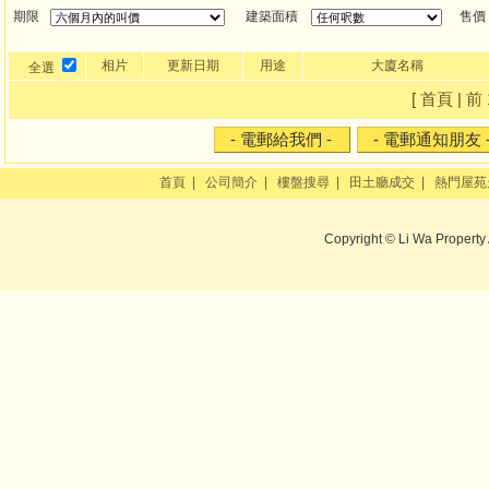
期限
建築面積
售價
相片
更新日期
用途
大廈名稱
全選
[ 首頁 | 前 
首頁
|
公司簡介
|
樓盤搜尋
|
田土廳成交
|
熱門屋苑
Copyright © Li Wa Property